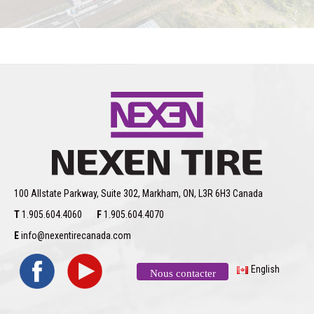
100 Allstate Parkway, Suite 302, Markham, ON, L3R 6H3 Canada
T
1.905.604.4060
F
1.905.604.4070
E
info@nexentirecanada.com
English
Nous contacter