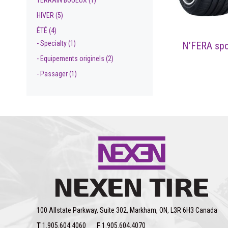
HIVER
(5)
ÉTÉ
(4)
- Specialty
(1)
N’FERA spo
- Equipements originels
(2)
- Passager
(1)
100 Allstate Parkway, Suite 302, Markham, ON, L3R 6H3 Canada
T
1.905.604.4060
F
1.905.604.4070