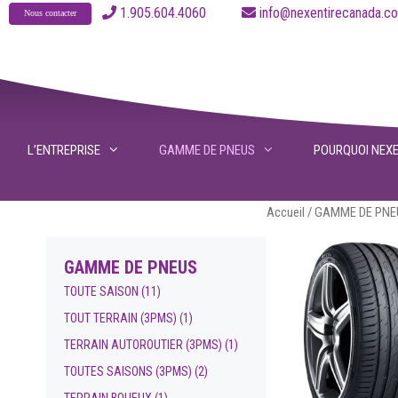
Aller
1.905.604.4060
info@nexentirecanad
Nous contacter
au
contenu
L’ENTREPRISE
GAMME DE PNEUS
POURQUOI NEX
Accueil
/
GAMME DE PNE
GAMME DE PNEUS
TOUTE SAISON
(11)
TOUT TERRAIN (3PMS)
(1)
TERRAIN AUTOROUTIER (3PMS)
(1)
TOUTES SAISONS (3PMS)
(2)
TERRAIN BOUEUX
(1)