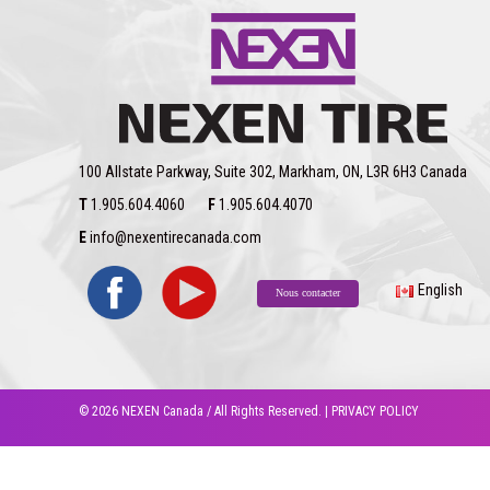
100 Allstate Parkway, Suite 302, Markham, ON, L3R 6H3 Canada
T
1.905.604.4060
F
1.905.604.4070
E
info@nexentirecanada.com
English
Nous contacter
© 2026 NEXEN Canada / All Rights Reserved. |
PRIVACY POLICY