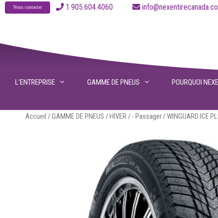
Aller
1.905.604.4060
info@nexentirecanad
Nous contacter
au
contenu
L’ENTREPRISE
GAMME DE PNEUS
POURQUOI NEX
Accueil
/
GAMME DE PNEUS
/
HIVER
/
- Passager
/ WINGUARD ICE P