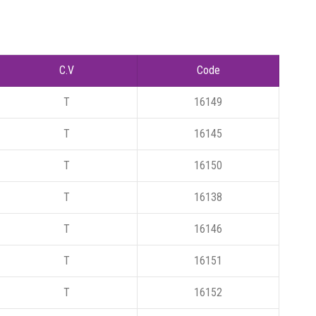
C.V
Code
T
16149
T
16145
T
16150
T
16138
T
16146
T
16151
T
16152