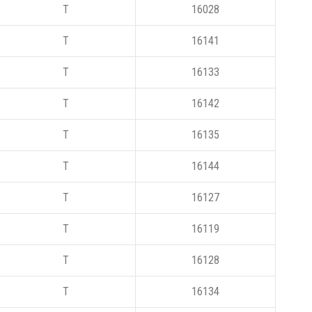
T
16028
T
16141
T
16133
T
16142
T
16135
T
16144
T
16127
T
16119
T
16128
T
16134