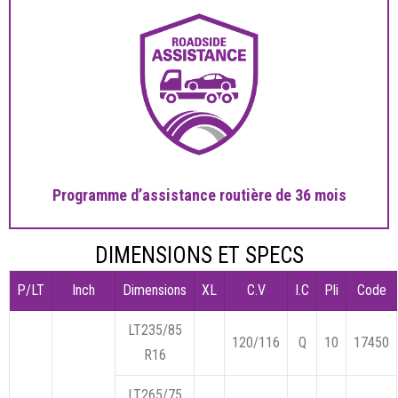
Programme d’assistance routière de 36 mois
DIMENSIONS ET SPECS
P/LT
Inch
Dimensions
XL
C.V
I.C
Pli
Code
LT235/85
120/116
Q
10
17450
R16
LT265/75