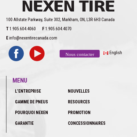
100 Allstate Parkway, Suite 302, Markham, ON, L3R 6H3 Canada
T
1.905.604.4060
F
1.905.604.4070
E
info@nexentirecanada.com
English
Nous contacter
MENU
L’ENTREPRISE
NOUVELLES
GAMME DE PNEUS
RESOURCES
POURQUOI NEXEN
PROMOTION
GARANTIE
CONCESSIONNAIRES