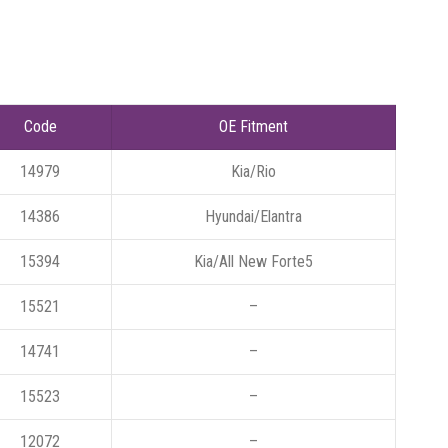
Code
OE Fitment
14979
Kia/Rio
14386
Hyundai/Elantra
15394
Kia/All New Forte5
15521
–
14741
–
15523
–
12072
–