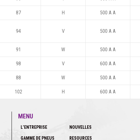
87
H
500 A A
94
V
500 A A
91
W
500 A A
98
V
600 A A
88
W
500 A A
102
H
600 A A
MENU
L’ENTREPRISE
NOUVELLES
GAMME DE PNEUS
RESOURCES