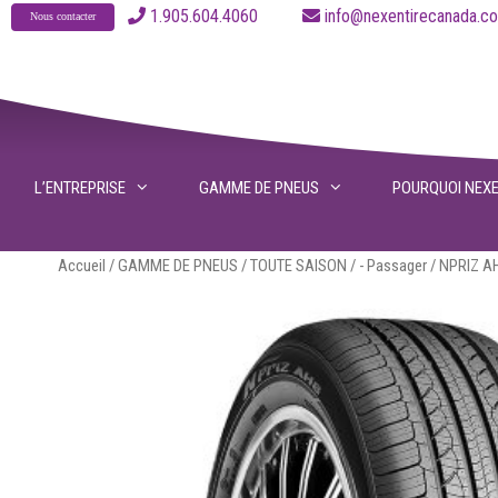
Aller
1.905.604.4060
info@nexentirecanad
Nous contacter
au
contenu
L’ENTREPRISE
GAMME DE PNEUS
POURQUOI NEX
Accueil
/
GAMME DE PNEUS
/
TOUTE SAISON
/
- Passager
/ NPRIZ A