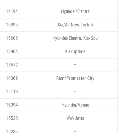
14194
Hyundai/Elantra
15395
Kia/All New Forte5
15605
Hyundai/Elantra, Kia/Soul
13904
Kia/Optima
15677
–
14369
Ram/Promaster City
15118
–
16094
Hyundai/Venue
15530
VW/Jetta
15236
–