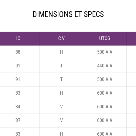
DIMENSIONS ET SPECS
I.C
C.V
UTQG
88
H
500 A A
91
T
440 A A
91
T
500 A A
83
H
600 A A
84
V
600 A A
87
V
600 A A
83
H
600 A A