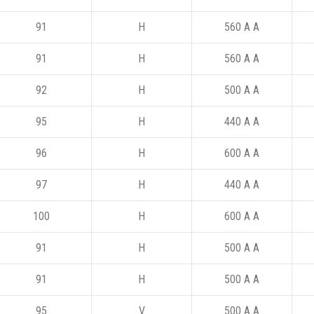
91
H
560 A A
91
H
560 A A
92
H
500 A A
95
H
440 A A
96
H
600 A A
97
H
440 A A
100
H
600 A A
91
H
500 A A
91
H
500 A A
95
V
500 A A