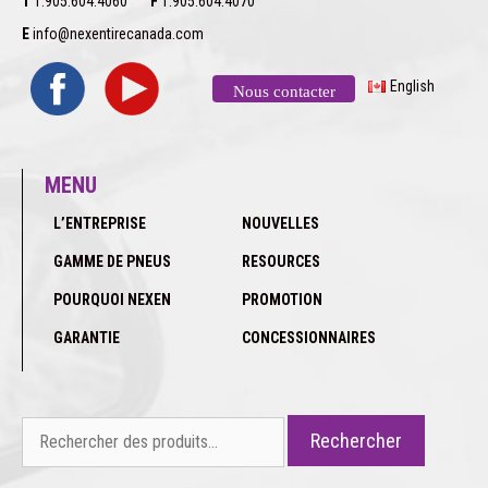
T
1.905.604.4060
F
1.905.604.4070
E
info@nexentirecanada.com
English
Nous contacter
MENU
L’ENTREPRISE
NOUVELLES
GAMME DE PNEUS
RESOURCES
POURQUOI NEXEN
PROMOTION
GARANTIE
CONCESSIONNAIRES
Rechercher :
Rechercher