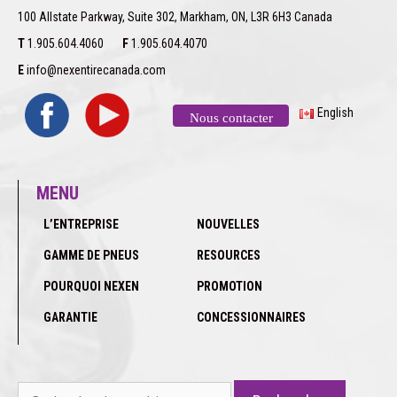
100 Allstate Parkway, Suite 302, Markham, ON, L3R 6H3 Canada
T
1.905.604.4060
F
1.905.604.4070
E
info@nexentirecanada.com
English
Nous contacter
MENU
L’ENTREPRISE
NOUVELLES
GAMME DE PNEUS
RESOURCES
POURQUOI NEXEN
PROMOTION
GARANTIE
CONCESSIONNAIRES
Rechercher :