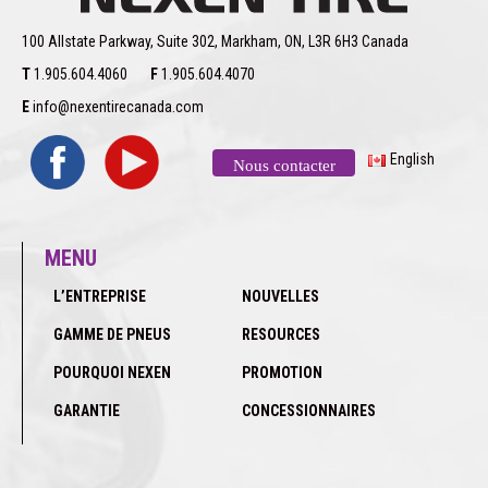
100 Allstate Parkway, Suite 302, Markham, ON, L3R 6H3 Canada
T
1.905.604.4060
F
1.905.604.4070
E
info@nexentirecanada.com
English
Nous contacter
MENU
L’ENTREPRISE
NOUVELLES
GAMME DE PNEUS
RESOURCES
POURQUOI NEXEN
PROMOTION
GARANTIE
CONCESSIONNAIRES