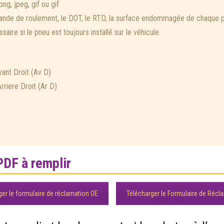
ng, jpeg, gif ou gif
a bande de roulement, le DOT, le RTD, la surface endommagée de chaque pn
saire si le pneu est toujours installé sur le véhicule.
ant Droit (Av D)
rriere Droit (Ar D)
PDF à remplir
ger le formulaire de réclamation OE
Télécharger le Formulaire de Récl