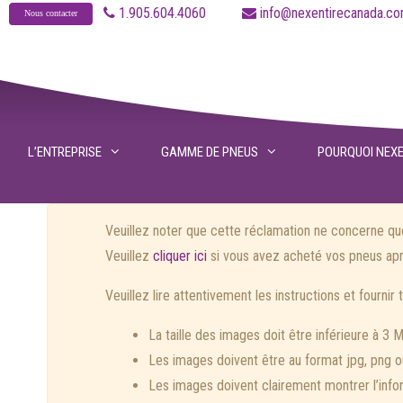
Aller
1.905.604.4060
info@nexentirecanad
Nous contacter
au
contenu
L’ENTREPRISE
GAMME DE PNEUS
POURQUOI NEX
Veuillez noter que cette réclamation ne concerne que
Veuillez
cliquer ici
si vous avez acheté vos pneus aprè
Veuillez lire attentivement les instructions et fourni
La taille des images doit être inférieure à 3 
Les images doivent être au format jpg, png o
Les images doivent clairement montrer l’info