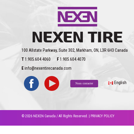
100 Allstate Parkway, Suite 302, Markham, ON, L3R 6H3 Canada
T
1.905.604.4060
F
1.905.604.4070
E
info@nexentirecanada.com
English
Nous contacter
© 2026 NEXEN Canada / All Rights Reserved. |
PRIVACY POLICY