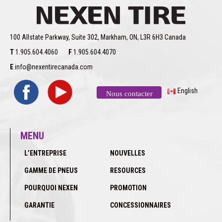
100 Allstate Parkway, Suite 302, Markham, ON, L3R 6H3 Canada
T
1.905.604.4060
F
1.905.604.4070
E
info@nexentirecanada.com
English
Nous contacter
MENU
L’ENTREPRISE
NOUVELLES
GAMME DE PNEUS
RESOURCES
POURQUOI NEXEN
PROMOTION
GARANTIE
CONCESSIONNAIRES