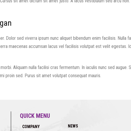
 Cursus sit amet dictum sit amet justo. A lacus vestibulum sed arcu non.
egan
 Dolor sed viverra ipsum nunc aliquet bibendum enim facilisis. Nulla fac
iverra maecenas accumsan lacus vel facilisis volutpat est velit egestas. I
orbi. Aliquam nulla facilisi cras fermentum. In iaculis nunc sed augue. S
 mi proin sed. Purus sit amet volutpat consequat mauris.
QUICK MENU
NEWS
COMPANY