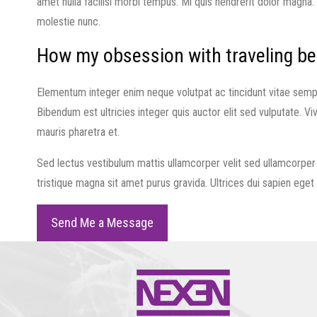
amet nulla facilisi morbi tempus. Mi quis hendrerit dolor magna.
molestie nunc.
How my obsession with traveling b
Elementum integer enim neque volutpat ac tincidunt vitae semper.
Bibendum est ultricies integer quis auctor elit sed vulputate. V
mauris pharetra et.
Sed lectus vestibulum mattis ullamcorper velit sed ullamcorper m
tristique magna sit amet purus gravida. Ultrices dui sapien eget
Send Me a Message