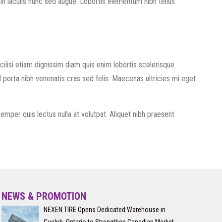
 In iaculis nunc sed augue. Lobortis elementum nibh tellus
ilisi etiam dignissim diam quis enim lobortis scelerisque.
d porta nibh venenatis cras sed felis. Maecenas ultricies mi eget
emper quis lectus nulla at volutpat. Aliquet nibh praesent
NEWS & PROMOTION
NEXEN TIRE Opens Dedicated Warehouse in
Guelph, Ontario to Strengthen Canadian Market