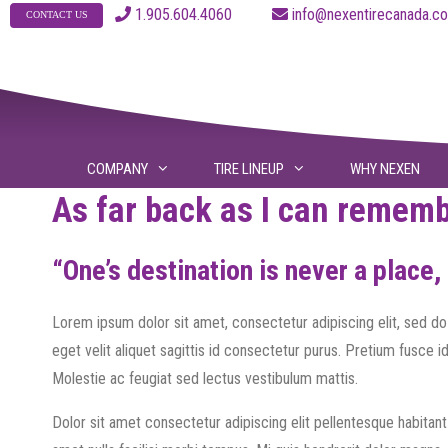
Skip
1.905.604.4060
info@nexentirecanad
CONTACT US
to
content
COMPANY
TIRE LINEUP
WHY NEXEN
As far back as I can remembe
“One’s destination is never a place,
Lorem ipsum dolor sit amet, consectetur adipiscing elit, sed do
eget velit aliquet sagittis id consectetur purus. Pretium fusce i
Molestie ac feugiat sed lectus vestibulum mattis.
Dolor sit amet consectetur adipiscing elit pellentesque habitant